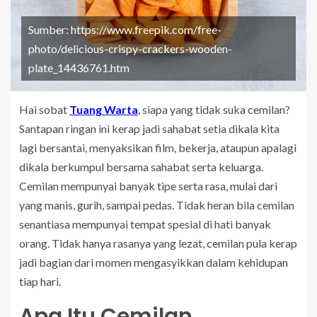
Sumber: https://www.freepik.com/free-
photo/delicious-crispy-crackers-wooden-
plate_14436761.htm
Hai sobat
Tuang Warta
, siapa yang tidak suka cemilan?
Santapan ringan ini kerap jadi sahabat setia dikala kita
lagi bersantai, menyaksikan film, bekerja, ataupun apalagi
dikala berkumpul bersama sahabat serta keluarga.
Cemilan mempunyai banyak tipe serta rasa, mulai dari
yang manis, gurih, sampai pedas. Tidak heran bila cemilan
senantiasa mempunyai tempat spesial di hati banyak
orang. Tidak hanya rasanya yang lezat, cemilan pula kerap
jadi bagian dari momen mengasyikkan dalam kehidupan
tiap hari.
Apa Itu Cemilan