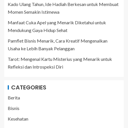
Kado Ulang Tahun, Ide Hadiah Berkesan untuk Membuat
Momen Semakin Istimewa
Manfaat Cuka Apel yang Menarik Diketahui untuk
Mendukung Gaya Hidup Sehat
Pamflet Bisnis Menarik, Cara Kreatif Mengenalkan
Usaha ke Lebih Banyak Pelanggan
Tarot: Mengenal Kartu Misterius yang Menarik untuk
Refleksi dan Introspeksi Diri
CATEGORIES
Berita
Bisnis
Kesehatan