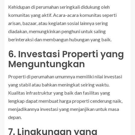
Kehidupan di perumahan seringkali didukung oleh
komunitas yang aktif. Acara-acara komunitas seperti
arisan, bazaar, atau kegiatan sosial lainnya sering
diadakan, memungkinkan penghuni untuk saling
berinteraksi dan membangun hubungan yang baik.
6. Investasi Properti yang
Menguntungkan
Properti di perumahan umumnya memiliki nilai investasi
yang stabil atau bahkan meningkat seiring waktu.
Kualitas infrastruktur yang baik dan fasilitas yang
lengkap dapat membuat harga properti cenderung naik,
menjadikannya investasi yang menjanjikan untuk masa
depan.
7. Lingkungan yang