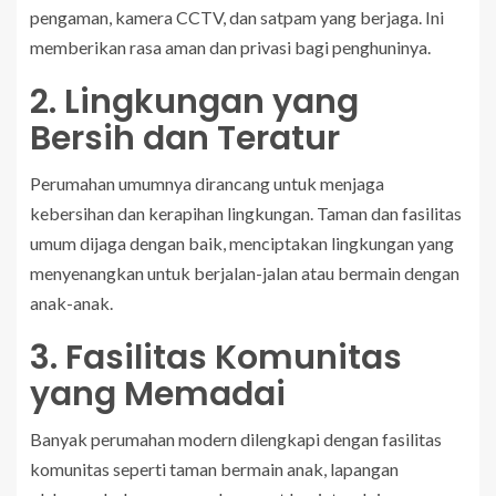
pengaman, kamera CCTV, dan satpam yang berjaga. Ini
memberikan rasa aman dan privasi bagi penghuninya.
2. Lingkungan yang
Bersih dan Teratur
Perumahan umumnya dirancang untuk menjaga
kebersihan dan kerapihan lingkungan. Taman dan fasilitas
umum dijaga dengan baik, menciptakan lingkungan yang
menyenangkan untuk berjalan-jalan atau bermain dengan
anak-anak.
3. Fasilitas Komunitas
yang Memadai
Banyak perumahan modern dilengkapi dengan fasilitas
komunitas seperti taman bermain anak, lapangan