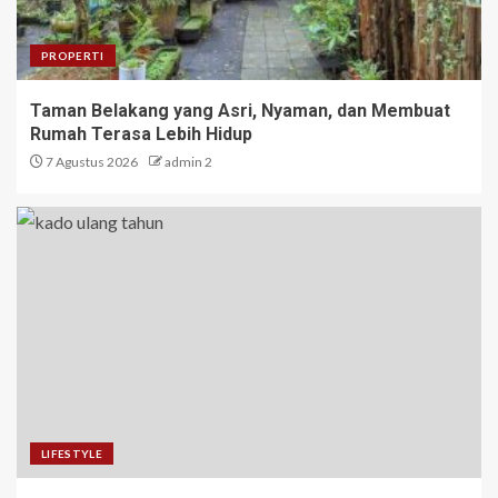
PROPERTI
Taman Belakang yang Asri, Nyaman, dan Membuat
Rumah Terasa Lebih Hidup
7 Agustus 2026
admin 2
LIFESTYLE