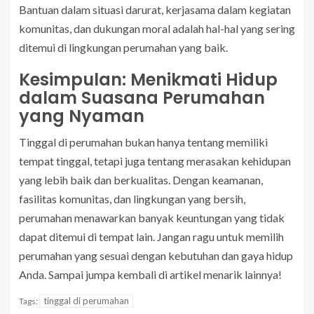
Bantuan dalam situasi darurat, kerjasama dalam kegiatan
komunitas, dan dukungan moral adalah hal-hal yang sering
ditemui di lingkungan perumahan yang baik.
Kesimpulan: Menikmati Hidup
dalam Suasana Perumahan
yang Nyaman
Tinggal di perumahan bukan hanya tentang memiliki
tempat tinggal, tetapi juga tentang merasakan kehidupan
yang lebih baik dan berkualitas. Dengan keamanan,
fasilitas komunitas, dan lingkungan yang bersih,
perumahan menawarkan banyak keuntungan yang tidak
dapat ditemui di tempat lain. Jangan ragu untuk memilih
perumahan yang sesuai dengan kebutuhan dan gaya hidup
Anda. Sampai jumpa kembali di artikel menarik lainnya!
tinggal di perumahan
Tags: