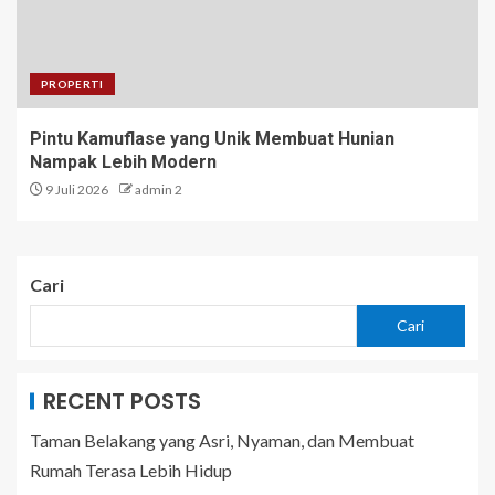
PROPERTI
Pintu Kamuflase yang Unik Membuat Hunian
Nampak Lebih Modern
9 Juli 2026
admin 2
Cari
Cari
RECENT POSTS
Taman Belakang yang Asri, Nyaman, dan Membuat
Rumah Terasa Lebih Hidup