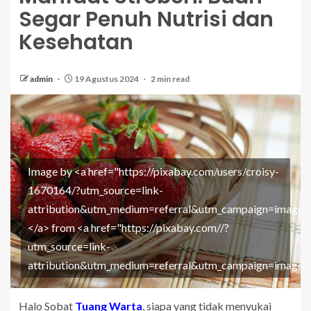
Segar Penuh Nutrisi dan
Kesehatan
admin
19 Agustus 2024
2 min read
Image by <a href="https://pixabay.com/users/croisy-
1670164/?utm_source=link-
attribution&utm_medium=referral&utm_campaign=image
</a> from <a href="https://pixabay.com//?
utm_source=link-
attribution&utm_medium=referral&utm_campaign=image
Halo Sobat
Tuang Warta
, siapa yang tidak menyukai