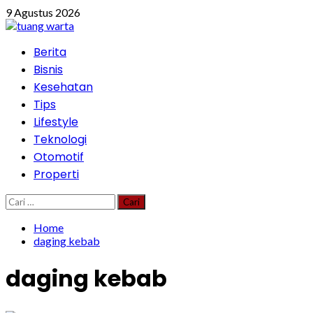
Skip
9 Agustus 2026
to
content
Primary
Berita
Menu
Bisnis
Kesehatan
Tips
Lifestyle
Teknologi
Otomotif
Properti
Cari
untuk:
Home
daging kebab
daging kebab