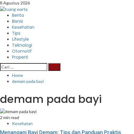
Skip
8 Agustus 2026
to
content
Primary
Berita
Menu
Bisnis
Kesehatan
Tips
Lifestyle
Teknologi
Otomotif
Properti
Cari
untuk:
Home
demam pada bayi
demam pada bayi
2 min read
Kesehatan
Menangani Bayi Demam: Tips dan Panduan Praktis