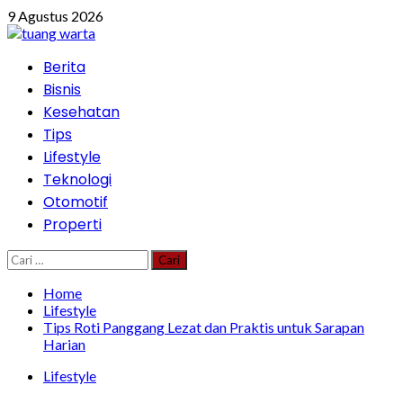
Skip
9 Agustus 2026
to
content
Primary
Berita
Menu
Bisnis
Kesehatan
Tips
Lifestyle
Teknologi
Otomotif
Properti
Cari
untuk:
Home
Lifestyle
Tips Roti Panggang Lezat dan Praktis untuk Sarapan
Harian
Lifestyle