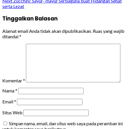
Reading
Next
Zucchini: Sayur- mayur Serbaguna buat Hidangan Sehat
serta Lezat
Tinggalkan Balasan
Alamat email Anda tidak akan dipublikasikan.
Ruas yang wajib
ditandai
*
Komentar
*
Nama
*
Email
*
Situs Web
Simpan nama, email, dan situs web saya pada peramban ini
untuk komentar saya berikutnya.