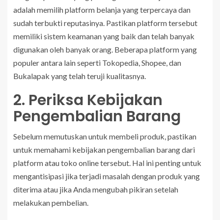
adalah memilih platform belanja yang terpercaya dan
sudah terbukti reputasinya. Pastikan platform tersebut
memiliki sistem keamanan yang baik dan telah banyak
digunakan oleh banyak orang. Beberapa platform yang
populer antara lain seperti Tokopedia, Shopee, dan
Bukalapak yang telah teruji kualitasnya.
2. Periksa Kebijakan
Pengembalian Barang
Sebelum memutuskan untuk membeli produk, pastikan
untuk memahami kebijakan pengembalian barang dari
platform atau toko online tersebut. Hal ini penting untuk
mengantisipasi jika terjadi masalah dengan produk yang
diterima atau jika Anda mengubah pikiran setelah
melakukan pembelian.