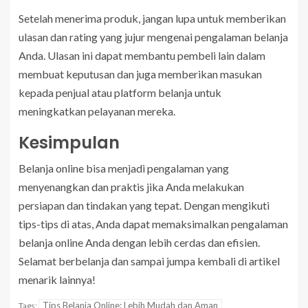
Setelah menerima produk, jangan lupa untuk memberikan
ulasan dan rating yang jujur mengenai pengalaman belanja
Anda. Ulasan ini dapat membantu pembeli lain dalam
membuat keputusan dan juga memberikan masukan
kepada penjual atau platform belanja untuk
meningkatkan pelayanan mereka.
Kesimpulan
Belanja online bisa menjadi pengalaman yang
menyenangkan dan praktis jika Anda melakukan
persiapan dan tindakan yang tepat. Dengan mengikuti
tips-tips di atas, Anda dapat memaksimalkan pengalaman
belanja online Anda dengan lebih cerdas dan efisien.
Selamat berbelanja dan sampai jumpa kembali di artikel
menarik lainnya!
Tips Belanja Online: Lebih Mudah dan Aman
Tags: