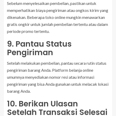
Sebelum menyelesaikan pembelian, pastikan untuk
memperhatikan biaya pengiriman atau ongkos kirim yang
dikenakan. Beberapa toko online mungkin menawarkan
gratis ongkir untuk jumlah pembelian tertentu atau dalam
periode promo tertentu.
9. Pantau Status
Pengiriman
Setelah melakukan pembelian, pantau secara rutin status
pengiriman barang Anda. Platform belanja online
umumnya menyediakan nomor resi atau informasi
pengiriman yang bisa Anda gunakan untuk melacak lokasi
barang Anda.
10. Berikan Ulasan
Setelah Transaksi Selesai