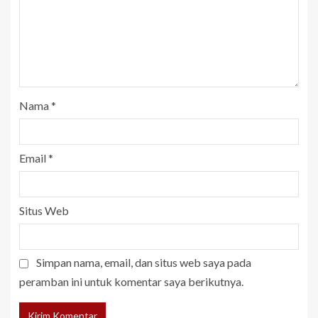
Nama
*
Email
*
Situs Web
Simpan nama, email, dan situs web saya pada
peramban ini untuk komentar saya berikutnya.